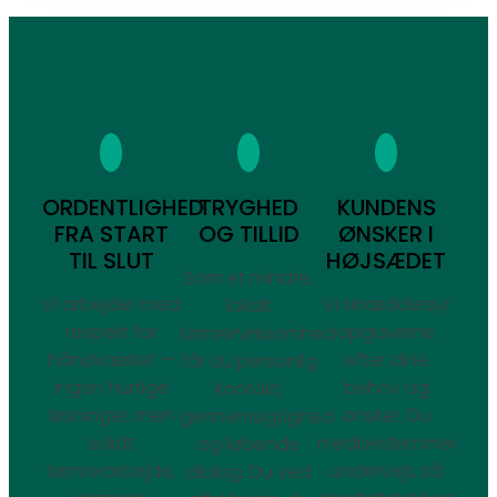
ORDENTLIGHED
TRYGHED
KUNDENS
FRA START
OG TILLID
ØNSKER I
TIL SLUT
HØJSÆDET
Som et mindre,
Vi arbejder med
Vi skræddersyr
lokalt
respekt for
opgaverne
tømrervirksomhed
håndværket —
efter dine
får du personlig
ingen hurtige
behov og
kontakt,
løsninger, men
ønsker. Du
gennemsigtighed
solidt
medbestemmer
og løbende
tømrerarbejde,
undervejs, så
dialog. Du ved