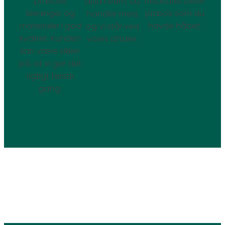
præcise
resultatet bliver
altid hvem, du
løsninger og
præcis som du
handler med,
materialer i god
havde håbet.
og vi står ved
kvalitet. Kunden
vores aftaler.
kan være sikker
på, at vi gør det
rigtigt første
gang.