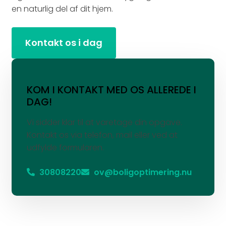
en naturlig del af dit hjem.
Kontakt os i dag
KOM I KONTAKT MED OS ALLEREDE I
DAG!
Vi sidder klar til at varetage din opgave.
Kontakt os via telefon, mail eller ved at
udfylde formularen.
30808220
ov@boligoptimering.nu