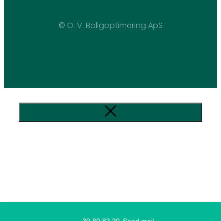
© O. V. Boligoptimering ApS
30 80 82 20
Send mail