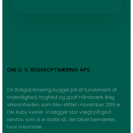
OM O. V. BOLIGOPTIMERING APS
OV Boligoptimering bygger på et fundament af
ordentlighed, tryghed og godt håndværk. Bag
virksomheden, som blev stiftet i november 2019 er
Ole Ruby Vester. Vi lægger stor vægt på god
service, som vi er stolte af, der bliver bemærket,
hvor vi kommer.