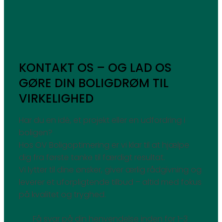
KONTAKT OS – OG LAD OS
GØRE DIN BOLIGDRØM TIL
VIRKELIGHED
Har du en idé, et projekt eller en udfordring i
boligen?
Hos OV Boligoptimering er vi klar til at hjælpe
dig fra første tanke til færdigt resultat.
Vi lytter til dine ønsker, giver ærlig rådgivning og
leverer et uforpligtende tilbud – altid med fokus
på kvalitet og tryghed.
Få svar på din henvendelse inden for 1-3