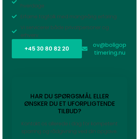
hverdage
Erfarne fagfolk med mangeårig erfaring
Vi servicerer både privatpersoner og
erhverv
ov@boligop
+45 30 80 82 20
timering.nu
HAR DU SPØRGSMÅL ELLER
ØNSKER DU ET UFORPLIGTENDE
TILBUD?
Kontakt os allerede i dag for kompetent
sparring og rådgivning ved din opgave.