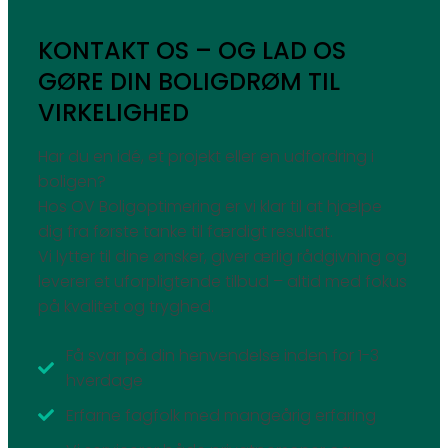
KONTAKT OS – OG LAD OS
GØRE DIN BOLIGDRØM TIL
VIRKELIGHED
Har du en idé, et projekt eller en udfordring i
boligen?
Hos OV Boligoptimering er vi klar til at hjælpe
dig fra første tanke til færdigt resultat.
Vi lytter til dine ønsker, giver ærlig rådgivning og
leverer et uforpligtende tilbud – altid med fokus
på kvalitet og tryghed.
Få svar på din henvendelse inden for 1-3
hverdage
Erfarne fagfolk med mangeårig erfaring