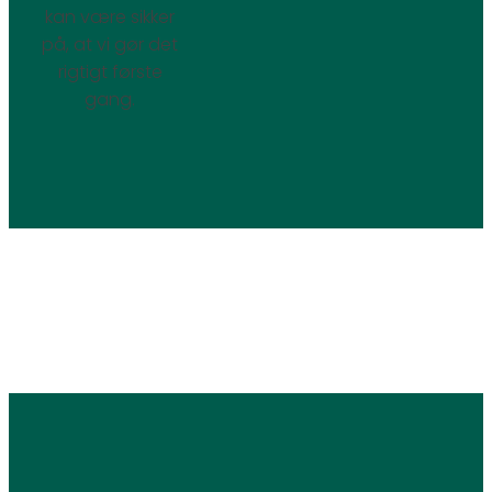
kan være sikker
på, at vi gør det
rigtigt første
gang.