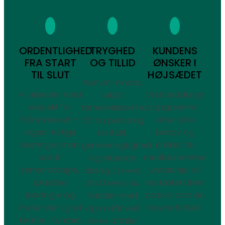
ORDENTLIGHED
TRYGHED
KUNDENS
FRA START
OG TILLID
ØNSKER I
TIL SLUT
HØJSÆDET
Som et mindre,
Vi arbejder med
Vi skræddersyr
lokalt
respekt for
opgaverne
tømrervirksomhed
håndværket —
efter dine
får du personlig
ingen hurtige
behov og
kontakt,
løsninger, men
ønsker. Du
gennemsigtighed
solidt
medbestemmer
og løbende
tømrerarbejde,
undervejs, så
dialog. Du ved
præcise
resultatet bliver
altid hvem, du
løsninger og
præcis som du
handler med,
materialer i god
havde håbet.
og vi står ved
kvalitet. Kunden
vores aftaler.