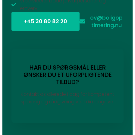
Vi servicerer både privatpersoner og
erhverv
ov@boligop
+45 30 80 82 20
timering.nu
HAR DU SPØRGSMÅL ELLER
ØNSKER DU ET UFORPLIGTENDE
TILBUD?
Kontakt os allerede i dag for kompetent
sparring og rådgivning ved din opgave.