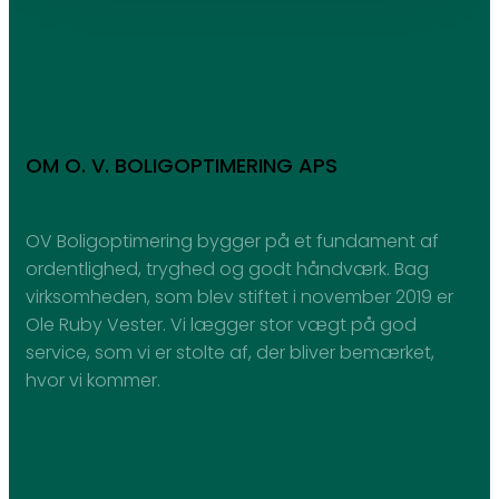
OM O. V. BOLIGOPTIMERING APS
OV Boligoptimering bygger på et fundament af
ordentlighed, tryghed og godt håndværk. Bag
virksomheden, som blev stiftet i november 2019 er
Ole Ruby Vester. Vi lægger stor vægt på god
service, som vi er stolte af, der bliver bemærket,
hvor vi kommer.