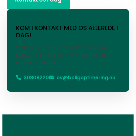
KOM I KONTAKT MED OS ALLEREDE I
DAG!
Vi sidder klar til at varetage din opgave.
Kontakt os via telefon, mail eller ved at
udfylde formularen.
30808220
ov@boligoptimering.nu