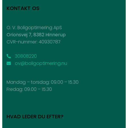
KONTAKT OS
O. V. Boligoptimering ApS
Orionsvej 7, 8382 Hinnerup
CVR-nummer: 40930787
30808220
ov@boligoptimering.nu
Mandag – torsdag: ​09.00 – 15.30
Fredag: ​09.00 – 15.30
HVAD LEDER DU EFTER?