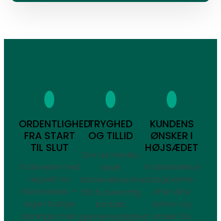
ORDENTLIGHED
TRYGHED
KUNDENS
FRA START
OG TILLID
ØNSKER I
TIL SLUT
HØJSÆDET
Som et mindre,
Vi arbejder med
Vi skræddersyr
lokalt
respekt for
opgaverne
tømrervirksomhed
håndværket —
efter dine
får du personlig
ingen hurtige
behov og
kontakt,
løsninger, men
ønsker. Du
gennemsigtighed