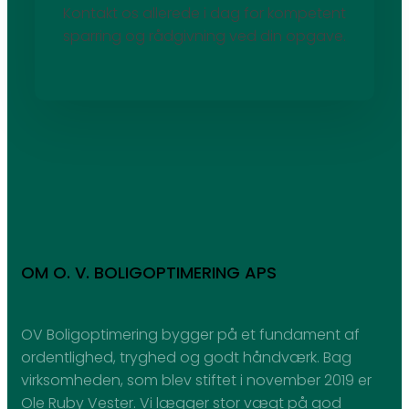
Kontakt os allerede i dag for kompetent
sparring og rådgivning ved din opgave.
OM O. V. BOLIGOPTIMERING APS
OV Boligoptimering bygger på et fundament af
ordentlighed, tryghed og godt håndværk. Bag
virksomheden, som blev stiftet i november 2019 er
Ole Ruby Vester. Vi lægger stor vægt på god