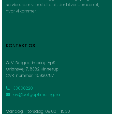
service, som vi er stolte af, der bliver bemærket,
hvor vi kommer.
KONTAKT OS
O. V. Boligoptimering ApS
Orionsvej 7, 8382 Hinnerup
CVR-nummer: 40930787
30808220
ov@boligoptimering.nu
Mandag – torsdag: ​09.00 – 15.30