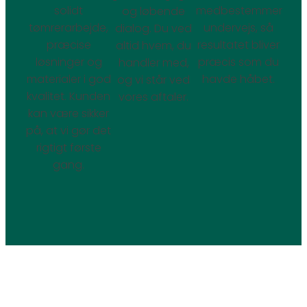
solidt
medbestemmer
og løbende
tømrerarbejde,
undervejs, så
dialog. Du ved
præcise
resultatet bliver
altid hvem, du
løsninger og
præcis som du
handler med,
materialer i god
havde håbet.
og vi står ved
kvalitet. Kunden
vores aftaler.
kan være sikker
på, at vi gør det
rigtigt første
gang.