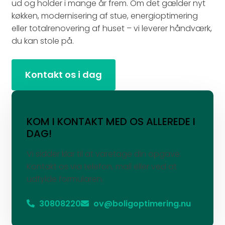
ud og holder i mange år frem. Om det gælder nyt
køkken, modernisering af stue, energioptimering
eller totalrenovering af huset – vi leverer håndværk,
du kan stole på.
Kontakt os i dag
KOM I KONTAKT MED OS ALLEREDE I
DAG!
Vi sidder klar til at varetage din opgave.
Kontakt os via telefon, mail eller ved at
udfylde formularen.
30808220
ov@boligoptimering.nu