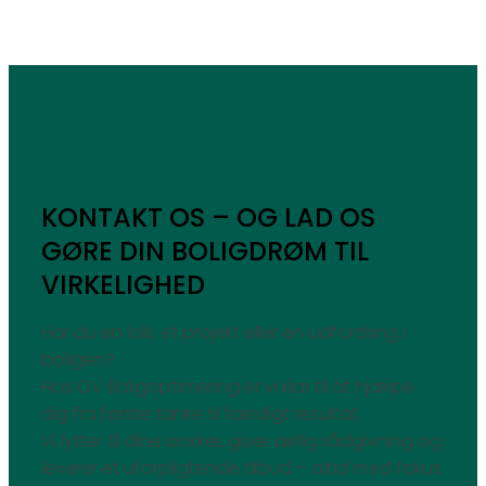
KONTAKT OS – OG LAD OS
GØRE DIN BOLIGDRØM TIL
VIRKELIGHED
Har du en idé, et projekt eller en udfordring i
boligen?
Hos OV Boligoptimering er vi klar til at hjælpe
dig fra første tanke til færdigt resultat.
Vi lytter til dine ønsker, giver ærlig rådgivning og
leverer et uforpligtende tilbud – altid med fokus