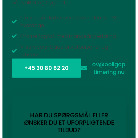
på kvalitet og tryghed.
Få svar på din henvendelse inden for 1-3
hverdage
Erfarne fagfolk med mangeårig erfaring
Vi servicerer både privatpersoner og
erhverv
ov@boligop
+45 30 80 82 20
timering.nu
HAR DU SPØRGSMÅL ELLER
ØNSKER DU ET UFORPLIGTENDE
TILBUD?